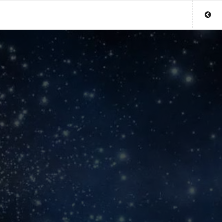
Sluit menu
UW PARAGNOSTACCOUNT
Login
Aanmaken
Wachtwoord
COPYRIGHT 08 - 2026 MOBIEL V 2.0
LIVEPARAGNOST.BE