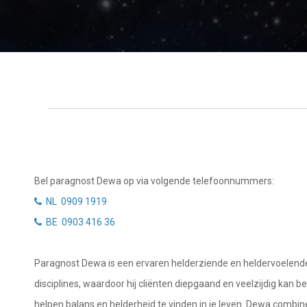
Tarotkaart
Waterman
Vissen
Getuigenissen
Ram
Belverzoek
Stier
Vragen?
Tweelingen
Info
Kreeft
Leeuw
Privacybeleid
Bel paragnost Dewa op via volgende telefoonnummers:
Maagd
NL 0909 1919
Desktop website
BE 0903 416 36
Weegschaal
Sluit menu
Schorpioen
Paragnost Dewa is een ervaren helderziende en heldervoelende sp
Boogschutter
disciplines, waardoor hij cliënten diepgaand en veelzijdig kan b
CONTACT
helpen balans en helderheid te vinden in je leven. Dewa combine
Steenbok