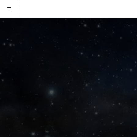
Sluit menu
MENU LIVEPARAGNOST.BE
Home
Account
Paragnosten
Login
Aanmaken
Vind paragnost
Wachtwoord
Fotoreading
Horoscoop
12