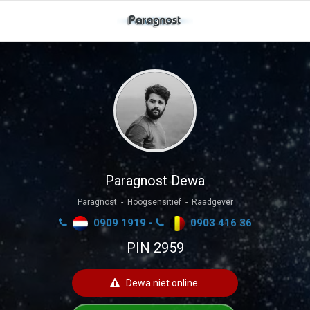
Paragnost Dewa
Paragnost - Hoogsensitief - Raadgever
0909 1919 -
0903 416 36
PIN 2959
Dewa niet online