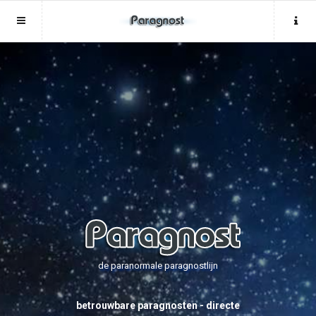
Sluit menu
Sluit menu
MENU LIVEPARAGNOST.BE
UW PARAGNOSTACCOUNT
Home
Login
Account
Aanmaken
Paragnosten
Wachtwoord
Login
Aanmaken
Vind paragnost
Wachtwoord
COPYRIGHT 08 - 2026 MOBIEL V 2.0
Fotoreading
LIVEPARAGNOST.BE
de paranormale paragnostlijn
Horoscoop
12
betrouwbare paragnosten - directe