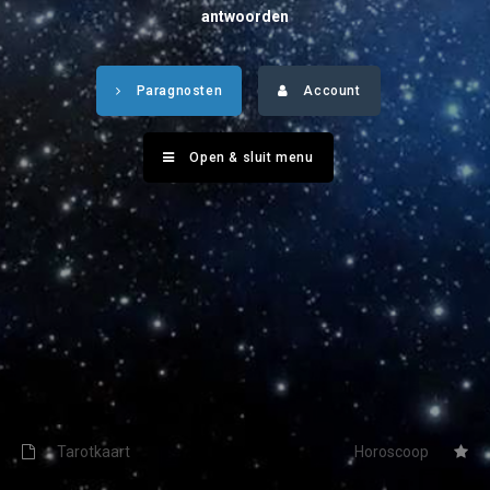
Tarotkaart
Waterman
antwoorden
Vissen
Getuigenissen
Paragnosten
Account
Ram
Belverzoek
Stier
Open & sluit menu
Vragen?
Tweelingen
Info
Kreeft
Leeuw
Privacybeleid
Maagd
Desktop website
Weegschaal
Sluit menu
Schorpioen
Boogschutter
Tarotkaart
Horoscoop
CONTACT
Steenbok