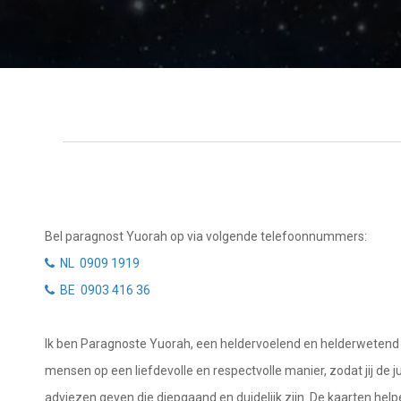
Tarotkaart
Waterman
Vissen
Getuigenissen
Ram
Belverzoek
Stier
Vragen?
Tweelingen
Info
Kreeft
Leeuw
Privacybeleid
Bel paragnost Yuorah op via volgende telefoonnummers:
Maagd
NL 0909 1919
Desktop website
BE 0903 416 36
Weegschaal
Sluit menu
Schorpioen
Ik ben Paragnoste Yuorah, een heldervoelend en helderwetend me
Boogschutter
mensen op een liefdevolle en respectvolle manier, zodat jij de
CONTACT
adviezen geven die diepgaand en duidelijk zijn. De kaarten helpe
Steenbok