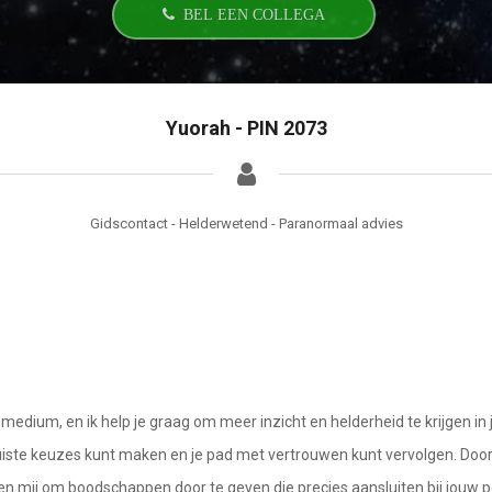
BEL EEN COLLEGA
Yuorah - PIN 2073
Gidscontact - Helderwetend - Paranormaal advies
dium, en ik help je graag om meer inzicht en helderheid te krijgen in j
 juiste keuzes kunt maken en je pad met vertrouwen kunt vervolgen. Doo
n mij om boodschappen door te geven die precies aansluiten bij jouw pers