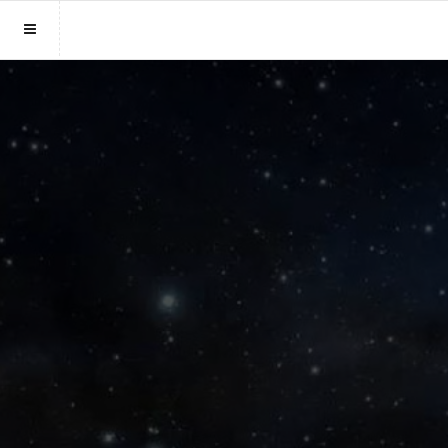
Sluit menu
MENU LIVEPARAGNOST.BE
Home
Account
Paragnosten
Login
Aanmaken
Vind paragnost
Wachtwoord
Fotoreading
Horoscoop
12