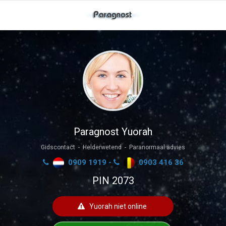
Paragnost Yuorah
Gidscontact - Helderwetend - Paranormaal advies
0909 1919 -
0903 416 36
PIN 2073
Yuorah niet online