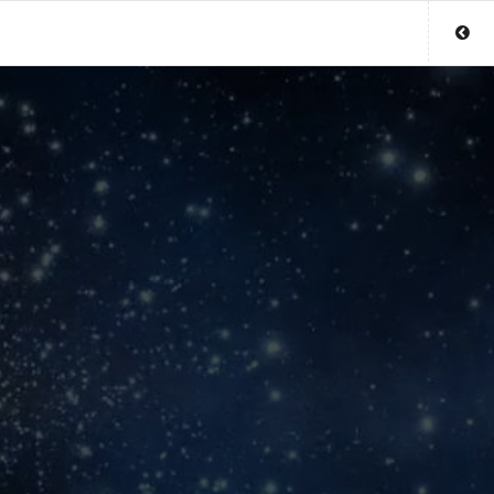
Sluit menu
UW PARAGNOSTACCOUNT
Login
Aanmaken
Wachtwoord
COPYRIGHT 08 - 2026 MOBIEL V 2.0
LIVEPARAGNOST.BE