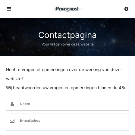
Sluit menu
Sluit menu
MENU LIVEPARAGNOST.BE
UW PARAGNOSTACCOUNT
Contactpagina
Voor vragen over deze website
Home
Login
Account
Aanmaken
Heeft u vragen of opmerkingen over de werking van deze
Paragnosten
Wachtwoord
Login
website?
Wij beantwoorden uw vragen en opmerkingen binnen de 48u.
Aanmaken
Vind paragnost
Wachtwoord
COPYRIGHT 08 - 2026 MOBIEL V 2.0
Fotoreading
LIVEPARAGNOST.BE
12
Horoscoop